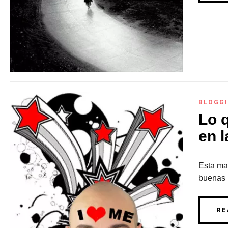
BLOGG
Lo 
en l
Esta ma
buenas p
RE