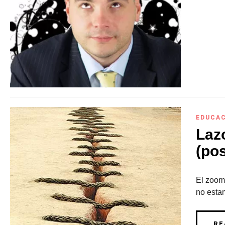
EDUCA
Lazo
(pos
El zoom 
no estam
RE