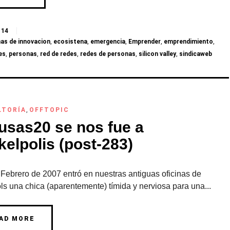
14
as de innovacion
,
ecosistena
,
emergencia
,
Emprender
,
emprendimiento
,
es
,
personas
,
red de redes
,
redes de personas
,
silicon valley
,
sindicaweb
LTORÍA
,
OFFTOPIC
sas20 se nos fue a
elpolis (post-283)
 Febrero de 2007 entró en nuestras antiguas oficinas de
s una chica (aparentemente) tímida y nerviosa para una...
AD MORE