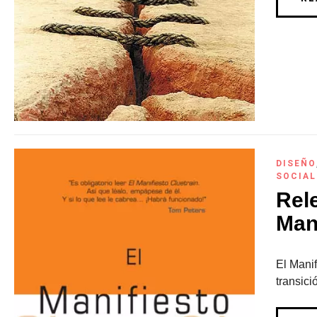
DISEÑO
SOCIAL
Rel
Mani
El Manif
transici