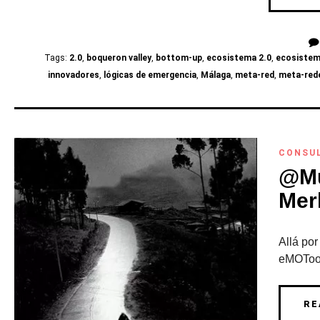
Tags:
2.0
,
boqueron valley
,
bottom-up
,
ecosistema 2.0
,
ecosistem
innovadores
,
lógicas de emergencia
,
Málaga
,
meta-red
,
meta-red
CONSU
@Mu
Merk
Allá por
eMOTool
RE