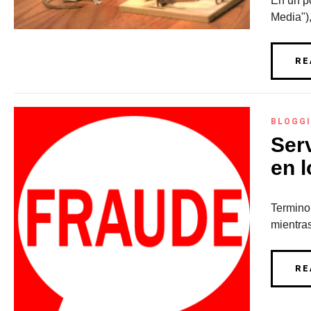
En un po
Media"),
RE
BLOGG
Ser
en l
Termino 
mientras
RE