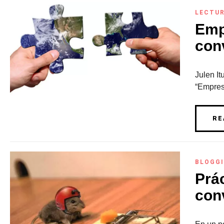
LECTU
Emp
con
Julen It
“Empres
RE
BLOGG
Prác
con