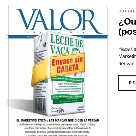
SOCIAL
¿Ou
(pos
Hace ti
Marketi
derivan l
RE