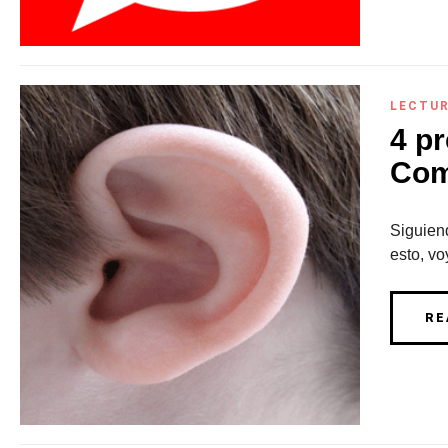
LECTU
4 p
Com
Siguien
esto, vo
RE