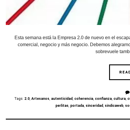
Esta semana está la Empresa 2.0 de nuevo en el escapar
comercial, negocio y más negocio. Debemos alegrarnos
sobrevuele tambié
REA
Tags:
2.0
,
Artesanos
,
autenticidad
,
coherencia
,
confianza
,
cultura
,
c
perlitas
,
portada
,
sinceridad
,
sindicaweb
,
so