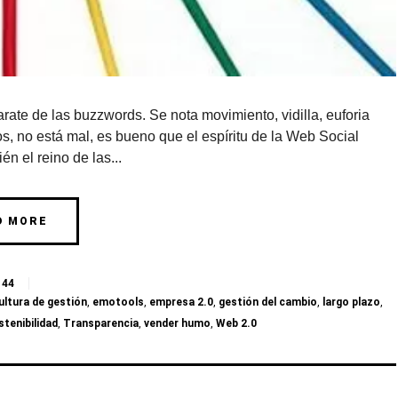
ate de las buzzwords. Se nota movimiento, vidilla, euforia
, no está mal, es bueno que el espíritu de la Web Social
n el reino de las...
D MORE
44
ultura de gestión
,
emotools
,
empresa 2.0
,
gestión del cambio
,
largo plazo
,
stenibilidad
,
Transparencia
,
vender humo
,
Web 2.0