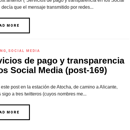
st anterior ("Servicios de pago y transparencia en los Social
 decía que el mensaje transmitido por redes...
AD MORE
ING
,
SOCIAL MEDIA
vicios de pago y transparencia
os Social Media (post-169)
este post en la estación de Atocha, de camino a Alicante,
 sigo a tres twitteros (cuyos nombres me...
AD MORE