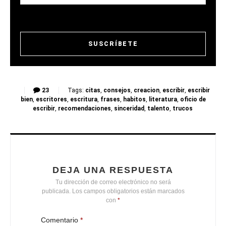
23
Tags:
citas
,
consejos
,
creacion
,
escribir
,
escribir
bien
,
escritores
,
escritura
,
frases
,
habitos
,
literatura
,
oficio de
escribir
,
recomendaciones
,
sinceridad
,
talento
,
trucos
DEJA UNA RESPUESTA
Tu dirección de correo electrónico no será
publicada.
Los campos obligatorios están marcados
con
*
Comentario
*