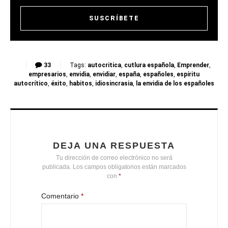
33
Tags:
autocritica
,
cutlura española
,
Emprender
,
empresarios
,
envidia
,
envidiar
,
españa
,
españoles
,
espíritu
autocrítico
,
éxito
,
habitos
,
idiosincrasia
,
la envidia de los españoles
DEJA UNA RESPUESTA
Tu dirección de correo electrónico no será
publicada.
Los campos obligatorios están marcados
con
*
Comentario
*