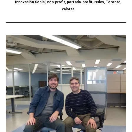
Innovación Social
,
non-profit
,
portada
,
profit
,
redes
,
Toronto
,
valores