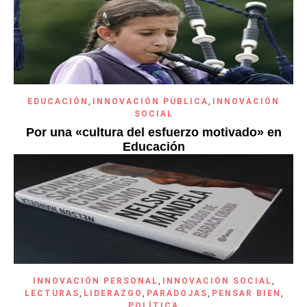
EDUCACIÓN
,
INNOVACIÓN PÚBLICA
,
INNOVACIÓN
SOCIAL
Por una «cultura del esfuerzo motivado» en
Educación
INNOVACIÓN PERSONAL
,
INNOVACIÓN SOCIAL
,
LECTURAS
,
LIDERAZGO
,
PARADOJAS
,
PENSAR BIEN
,
POLÍTICA