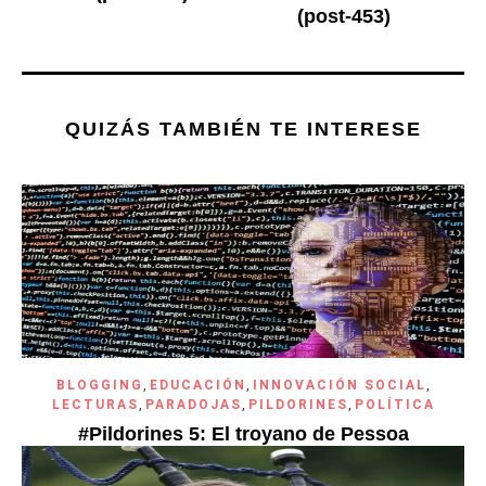
(post-453)
QUIZÁS TAMBIÉN TE INTERESE
BLOGGING
,
EDUCACIÓN
,
INNOVACIÓN SOCIAL
,
LECTURAS
,
PARADOJAS
,
PILDORINES
,
POLÍTICA
#Pildorines 5: El troyano de Pessoa