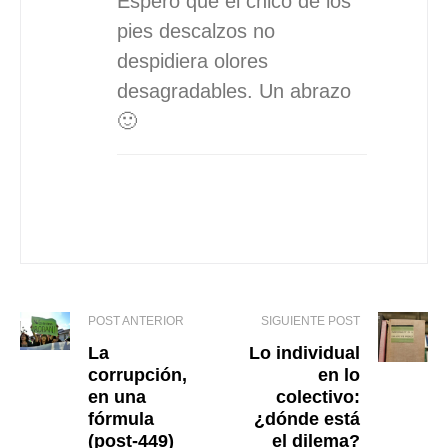
Espero que el chico de los
pies descalzos no
despidiera olores
desagradables. Un abrazo
🙂
POST ANTERIOR
SIGUIENTE POST
La
Lo individual
corrupción,
en lo
en una
colectivo:
fórmula
¿dónde está
(post-449)
el dilema?