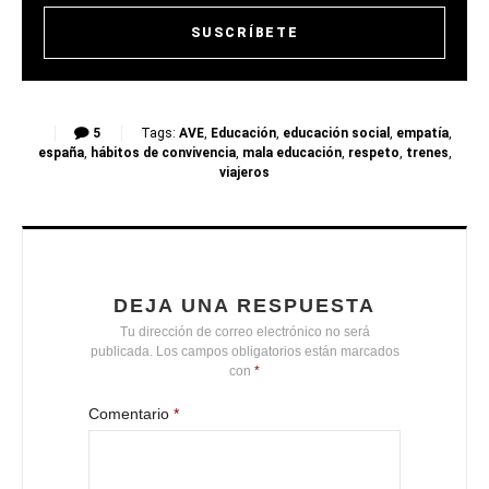
5
Tags:
AVE
,
Educación
,
educación social
,
empatía
,
españa
,
hábitos de convivencia
,
mala educación
,
respeto
,
trenes
,
viajeros
DEJA UNA RESPUESTA
Tu dirección de correo electrónico no será
publicada.
Los campos obligatorios están marcados
con
*
Comentario
*