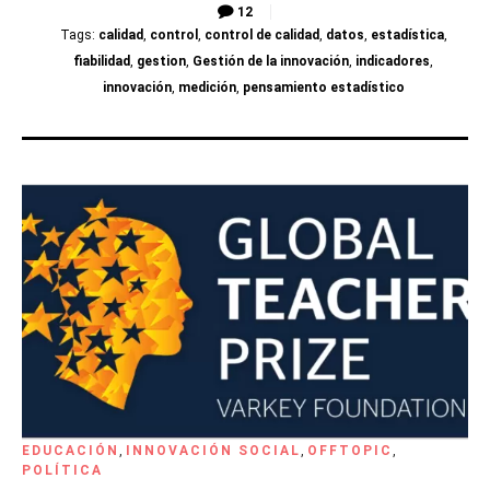
12
Tags:
calidad
,
control
,
control de calidad
,
datos
,
estadística
,
fiabilidad
,
gestion
,
Gestión de la innovación
,
indicadores
,
innovación
,
medición
,
pensamiento estadístico
EDUCACIÓN
,
INNOVACIÓN SOCIAL
,
OFFTOPIC
,
POLÍTICA