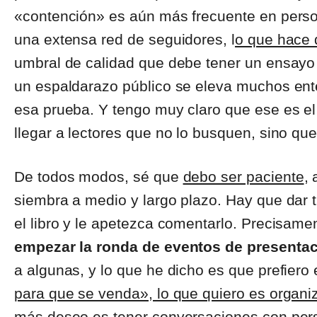
«contención» es aún más frecuente en perso
una extensa red de seguidores, l
o que hace 
umbral de calidad que debe tener un ensayo
un espaldarazo público se eleva muchos enter
esa prueba. Y tengo muy claro que ese es el fa
llegar a lectores que no lo busquen, sino qu
De todos modos, sé que
debo ser paciente
,
siembra a medio y largo plazo. Hay que dar
el libro y le apetezca comentarlo. Precisam
empezar la ronda de eventos de presenta
a algunas, y lo que he dicho es que prefier
para que se venda», lo que quiero es organi
más deseo es tener conversaciones con pers