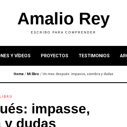
Amalio Rey
ESCRIBO PARA COMPRENDER
NES Y VÍDEOS
PROYECTOS
TESTIMONIOS
AR
Home
/
Mi libro
/
Un mes después: impasse, siembra y dudas
 LIBRO
ués: impasse,
 y dudas