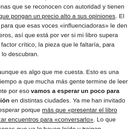
nas que se reconocen con autoridad y tienen
que pongan un precio alto a sus opiniones
. El
 para que esas voces «influenciadoras» le den
os, así que está por ver si mi libro supera
ctor crítico, la pieza que le faltaría, para
e lo descubran.
 aunque es algo que me cuesta. Esto es una
 tiempo a que mucha más gente termine de leer
ente por eso
vamos a esperar un poco para
ción
en distintas ciudades. Ya me han invitado
o esperar porque
más que «presentar el libro
zar encuentros para «conversarlo»
. Lo que
onas que ya lo hayan leído y traigan