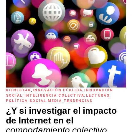
BIENESTAR
,
INNOVACIÓN PÚBLICA
,
INNOVACIÓN
SOCIAL
,
INTELIGENCIA COLECTIVA
,
LECTURAS
,
POLÍTICA
,
SOCIAL MEDIA
,
TENDENCIAS
¿Y si investigar el impacto
de Internet en el
comportamiento colectivo