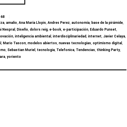
68
rza
,
amalio
,
Ana María Llopis
,
Andres Perez
,
autonomía
,
base de la pirámide
,
ni Nespral
,
Diseño
,
dolors reig
,
e-book
,
e-participación
,
Eduardo Punset
,
novación
,
inteligencia ambiental
,
interdisciplinariedad
,
internet
,
Javier Celaya
,
l
,
Mario Tascon
,
modelos abiertos
,
nuevas tecnologías
,
optimismo digital
,
ismo
,
Sebastian Muriel
,
tecnologia
,
Telefonica
,
Tendencias
,
thinking Party
,
lara
,
yoriento