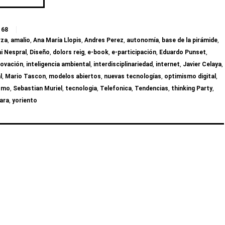
68
rza
,
amalio
,
Ana María Llopis
,
Andres Perez
,
autonomía
,
base de la pirámide
,
ni Nespral
,
Diseño
,
dolors reig
,
e-book
,
e-participación
,
Eduardo Punset
,
novación
,
inteligencia ambiental
,
interdisciplinariedad
,
internet
,
Javier Celaya
,
l
,
Mario Tascon
,
modelos abiertos
,
nuevas tecnologías
,
optimismo digital
,
ismo
,
Sebastian Muriel
,
tecnologia
,
Telefonica
,
Tendencias
,
thinking Party
,
lara
,
yoriento