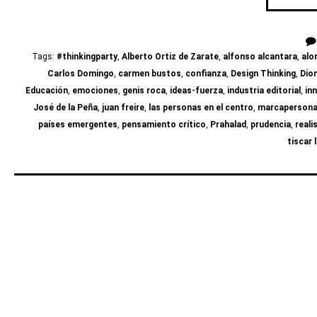
Tags:
#thinkingparty
,
Alberto Ortiz de Zarate
,
alfonso alcantara
,
alo
Carlos Domingo
,
carmen bustos
,
confianza
,
Design Thinking
,
Dio
Educación
,
emociones
,
genis roca
,
ideas-fuerza
,
industria editorial
,
in
José de la Peña
,
juan freire
,
las personas en el centro
,
marcapersona
países emergentes
,
pensamiento crítico
,
Prahalad
,
prudencia
,
real
tiscar 