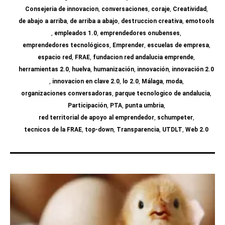
Consejeria de innovacion
,
conversaciones
,
coraje
,
Creatividad
,
de abajo a arriba
,
de arriba a abajo
,
destruccion creativa
,
emotools
,
empleados 1.0
,
emprendedores onubenses
,
emprendedores tecnológicos
,
Emprender
,
escuelas de empresa
,
espacio red
,
FRAE
,
fundacion red andalucia emprende
,
herramientas 2.0
,
huelva
,
humanización
,
innovación
,
innovación 2.0
,
innovacion en clave 2.0
,
lo 2.0
,
Málaga
,
moda
,
organizaciones conversadoras
,
parque tecnologico de andalucia
,
Participación
,
PTA
,
punta umbria
,
red territorial de apoyo al emprendedor
,
schumpeter
,
tecnicos de la FRAE
,
top-down
,
Transparencia
,
UTDLT
,
Web 2.0