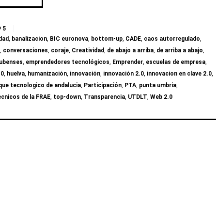
5
dad
,
banalizacion
,
BIC euronova
,
bottom-up
,
CADE
,
caos autorregulado
,
,
conversaciones
,
coraje
,
Creatividad
,
de abajo a arriba
,
de arriba a abajo
,
ubenses
,
emprendedores tecnológicos
,
Emprender
,
escuelas de empresa
,
.0
,
huelva
,
humanización
,
innovación
,
innovación 2.0
,
innovacion en clave 2.0
,
que tecnologico de andalucia
,
Participación
,
PTA
,
punta umbria
,
ecnicos de la FRAE
,
top-down
,
Transparencia
,
UTDLT
,
Web 2.0