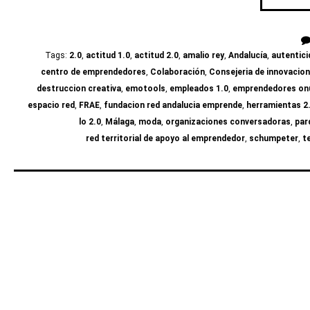
Tags:
2.0
,
actitud 1.0
,
actitud 2.0
,
amalio rey
,
Andalucía
,
autentici
centro de emprendedores
,
Colaboración
,
Consejeria de innovacion
destruccion creativa
,
emotools
,
empleados 1.0
,
emprendedores on
espacio red
,
FRAE
,
fundacion red andalucia emprende
,
herramientas 2
lo 2.0
,
Málaga
,
moda
,
organizaciones conversadoras
,
par
red territorial de apoyo al emprendedor
,
schumpeter
,
t