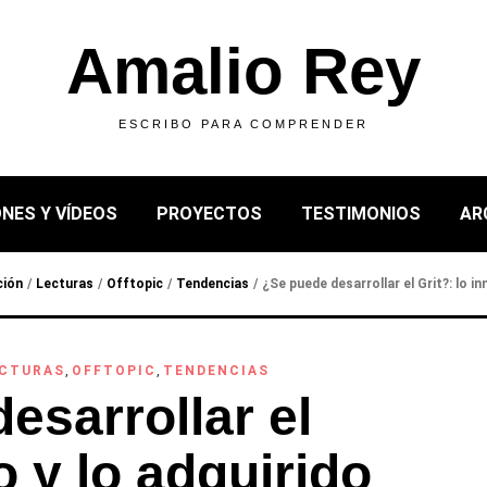
Amalio Rey
ESCRIBO PARA COMPRENDER
NES Y VÍDEOS
PROYECTOS
TESTIMONIOS
AR
ción
/
Lecturas
/
Offtopic
/
Tendencias
/
¿Se puede desarrollar el Grit?: lo i
CTURAS
,
OFFTOPIC
,
TENDENCIAS
esarrollar el
o y lo adquirido