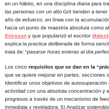
en un hábito, en una disciplina diaria para t
las personas con un alto Grit tienden a tene
año de esfuerzo, en línea con la acumulació
hacia un punto de maestría absoluta como af
Ericsson
y que popularizó el escritor
Malcol
explica la
practica deliberada
de forma senci
trata de: “
pasarse horas enteras al día perfe
Los cinco
requisitos que se dan en la “
prá
que se quiere mejorar en partes, secciones
Identificar unos objetivos de autosuperación 
actividad con una absoluta concentración y e
progresos a través de un mecanismo de fee
inmediata y reveladora, 5) Analizar sistemát