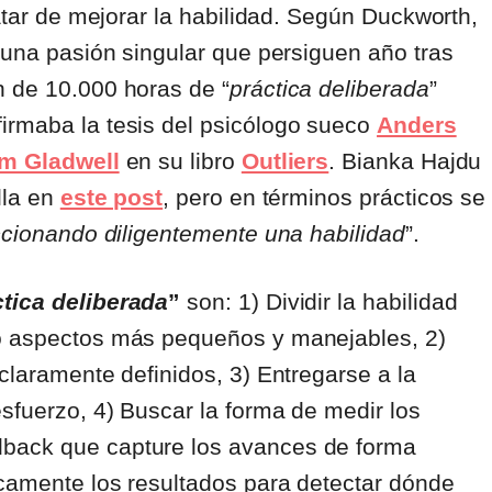
ratar de mejorar la habilidad. Según Duckworth,
r una pasión singular que persiguen año tras
n de 10.000 horas de “
práctica deliberada
”
irmaba la tesis del psicólogo sueco
Anders
m Gladwell
en su libro
Outliers
. Bianka Hajdu
lla en
este post
, pero en términos prácticos se
ccionando diligentemente una habilidad
”.
ctica deliberada
”
son: 1) Dividir la habilidad
 o aspectos más pequeños y manejables, 2)
claramente definidos, 3) Entregarse a la
sfuerzo, 4) Buscar la forma de medir los
dback que capture los avances de forma
icamente los resultados para detectar dónde