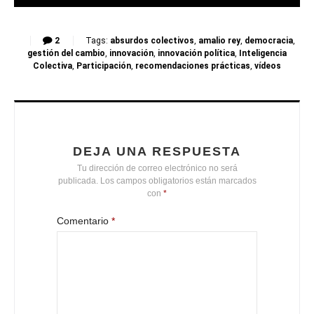
2
Tags:
absurdos colectivos
,
amalio rey
,
democracia
,
gestión del cambio
,
innovación
,
innovación política
,
Inteligencia
Colectiva
,
Participación
,
recomendaciones prácticas
,
vídeos
DEJA UNA RESPUESTA
Tu dirección de correo electrónico no será
publicada.
Los campos obligatorios están marcados
con
*
Comentario
*