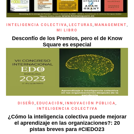
INTELIGENCIA COLECTIVA
,
LECTURAS
,
MANAGEMENT
,
MI LIBRO
Desconfío de los Premios, pero el de Know
Square es especial
DISEÑO
,
EDUCACIÓN
,
INNOVACIÓN PÚBLICA
,
INTELIGENCIA COLECTIVA
¿Cómo la inteligencia colectiva puede mejorar
el aprendizaje en las organizaciones?: 20
pistas breves para #CIEDO23