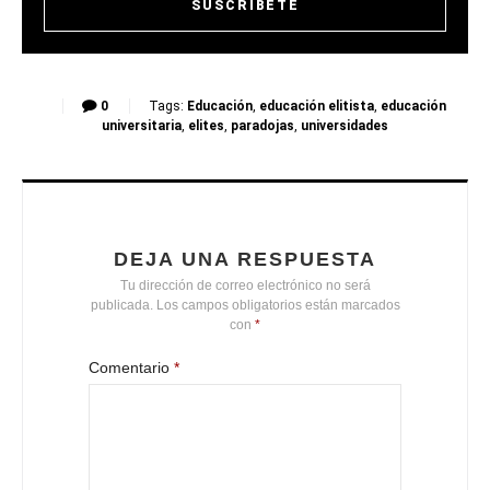
0
Tags:
Educación
,
educación elitista
,
educación
universitaria
,
elites
,
paradojas
,
universidades
DEJA UNA RESPUESTA
Tu dirección de correo electrónico no será
publicada.
Los campos obligatorios están marcados
con
*
Comentario
*