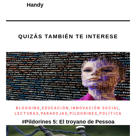
Handy
QUIZÁS TAMBIÉN TE INTERESE
BLOGGING
,
EDUCACIÓN
,
INNOVACIÓN SOCIAL
,
LECTURAS
,
PARADOJAS
,
PILDORINES
,
POLÍTICA
#Pildorines 5: El troyano de Pessoa