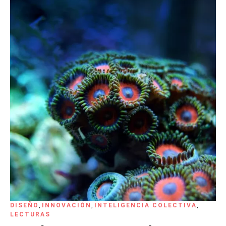
DISEÑO
,
INNOVACIÓN
,
INTELIGENCIA COLECTIVA
,
LECTURAS