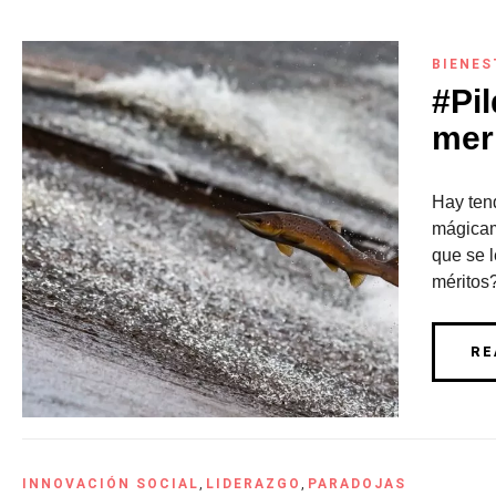
BIENES
#Pil
mer
Hay ten
mágicame
que se l
méritos
RE
INNOVACIÓN SOCIAL
,
LIDERAZGO
,
PARADOJAS