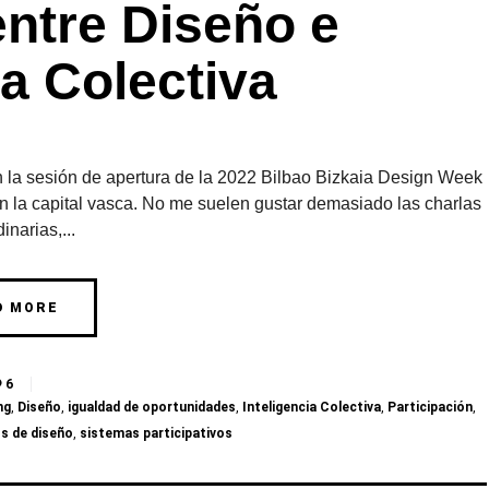
entre Diseño e
ia Colectiva
 la sesión de apertura de la 2022 Bilbao Bizkaia Design Week
la capital vasca. No me suelen gustar demasiado las charlas
inarias,...
D MORE
6
ng
,
Diseño
,
igualdad de oportunidades
,
Inteligencia Colectiva
,
Participación
,
os de diseño
,
sistemas participativos