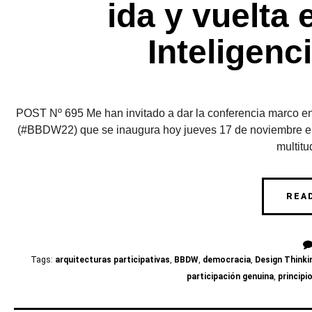
ida y vuelta 
Inteligenc
POST Nº 695 Me han invitado a dar la conferencia marco en
(#BBDW22) que se inaugura hoy jueves 17 de noviembre en 
multitud
REA
Tags:
arquitecturas participativas
,
BBDW
,
democracia
,
Design Thinki
participación genuina
,
principi