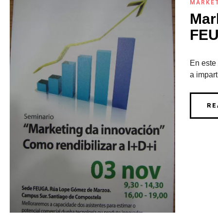
MARKE
Mar
FEU
En este
a impart
RE