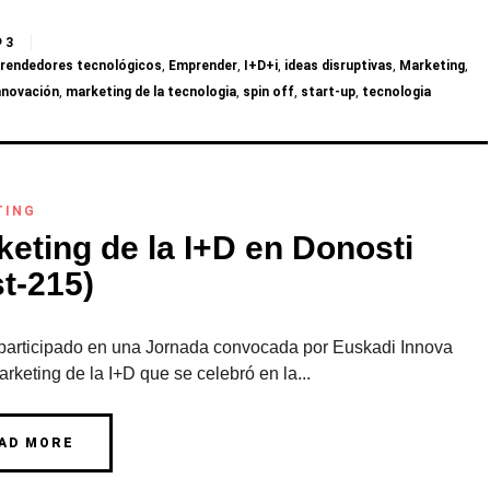
3
rendedores tecnológicos
,
Emprender
,
I+D+i
,
ideas disruptivas
,
Marketing
,
nnovación
,
marketing de la tecnologia
,
spin off
,
start-up
,
tecnologia
TING
keting de la I+D en Donosti
t-215)
participado en una Jornada convocada por Euskadi Innova
rketing de la I+D que se celebró en la...
AD MORE