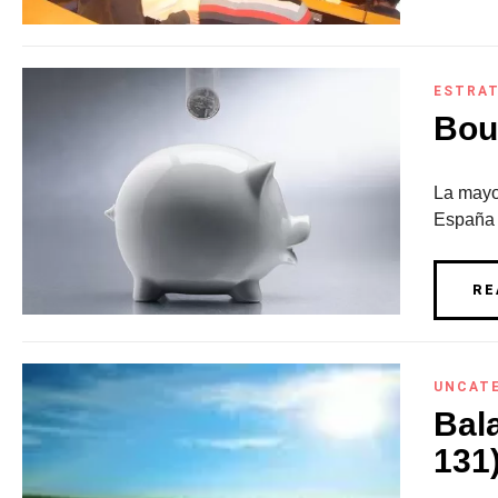
ESTRAT
Bou
La mayo
España s
RE
UNCAT
Bal
131