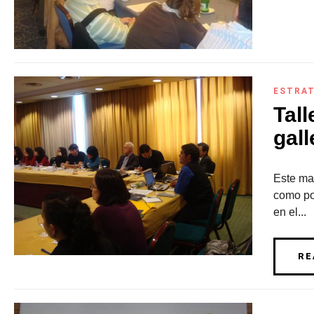
ESTRAT
Tal
gall
Este ma
como po
en el...
RE