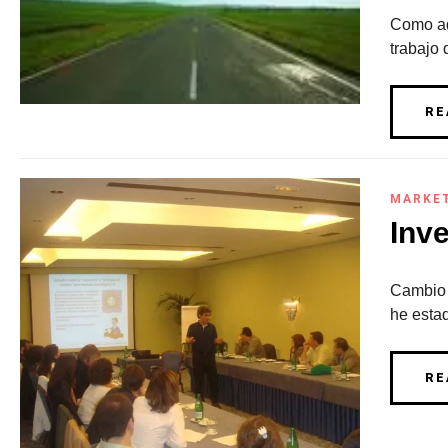
Como ade
trabajo
RE
MARKE
Inv
Cambio 
he estad
RE