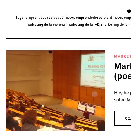
Tags:
emprendedores academicos
,
emprendedores científicos
,
emp
marketing de la ciencia
,
marketing de la I+D
,
marketing de la i
MARKE
Mar
(pos
Hoy he 
sobre Ma
RE