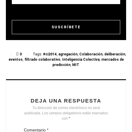
0
Tags:
#ci2014
,
agregación
,
Colaboración
,
deliberación
,
eventos
,
filtrado colaborativo
,
Inteligencia Colectiva
,
mercados de
predicción
,
MIT
DEJA UNA RESPUESTA
Tu dirección de correo electrónico no será
publicada.
Los campos obligatorios están marcados
con
*
Comentario
*