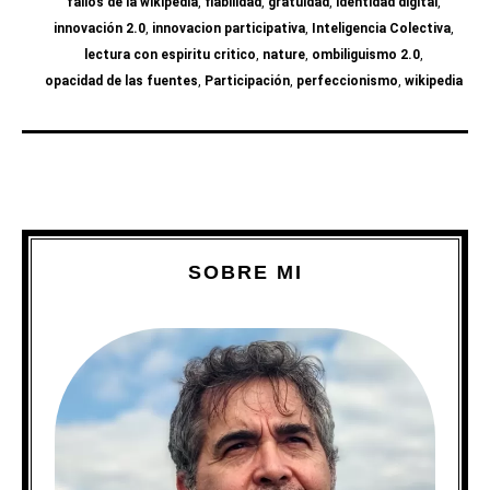
fallos de la wikipedia
,
fiabilidad
,
gratuidad
,
identidad digital
,
innovación 2.0
,
innovacion participativa
,
Inteligencia Colectiva
,
lectura con espiritu critico
,
nature
,
ombiliguismo 2.0
,
opacidad de las fuentes
,
Participación
,
perfeccionismo
,
wikipedia
SOBRE MI