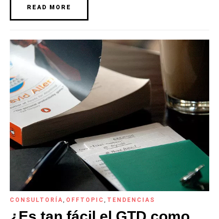
READ MORE
CONSULTORÍA
,
OFFTOPIC
,
TENDENCIAS
¿Es tan fácil el GTD como