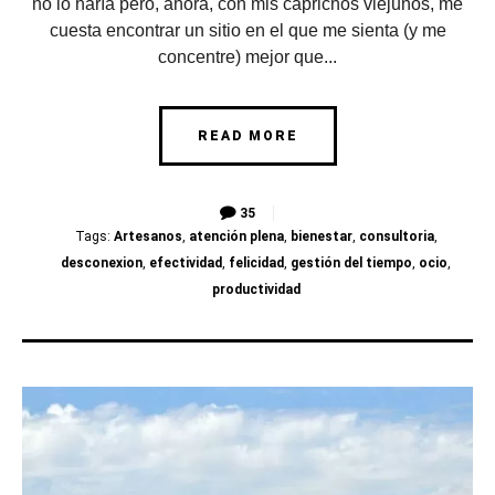
no lo haría pero, ahora, con mis caprichos viejunos, me
cuesta encontrar un sitio en el que me sienta (y me
concentre) mejor que...
READ MORE
35
Tags:
Artesanos
,
atención plena
,
bienestar
,
consultoria
,
desconexion
,
efectividad
,
felicidad
,
gestión del tiempo
,
ocio
,
productividad